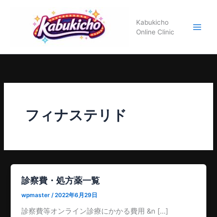
内
容
Kabukicho
を
Online Clinic
ス
キ
ッ
プ
フィナステリド
診察費・処方薬一覧
wpmaster
/
2022年6月29日
診察費等オンライン診療にかかる費用 &n […]