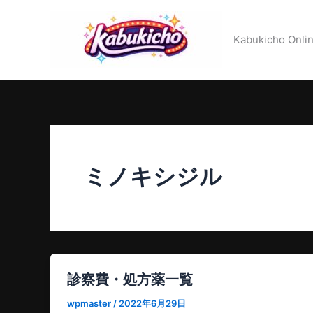
内
容
Kabukicho Onlin
を
ス
キ
ッ
プ
ミノキシジル
診察費・処方薬一覧
wpmaster
/
2022年6月29日